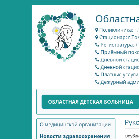
Областна
Поликлиника: г.Т
Стационар: г.Том
Регистратура: +
Приёмный покой
Дневной стацион
Дневной стацио
Платные услуги:
Дежурный админи
ОБЛАСТНАЯ ДЕТСКАЯ БОЛЬНИЦА
Рук
О медицинской организации
Новости здравоохранения
Опубли