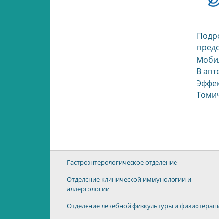
Подро
предс
Мобил
В апт
Эффек
Томич
Гастроэнтерологическое отделение
Отделение клинической иммунологии и
аллергологии
Отделение лечебной физкультуры и физиотерап