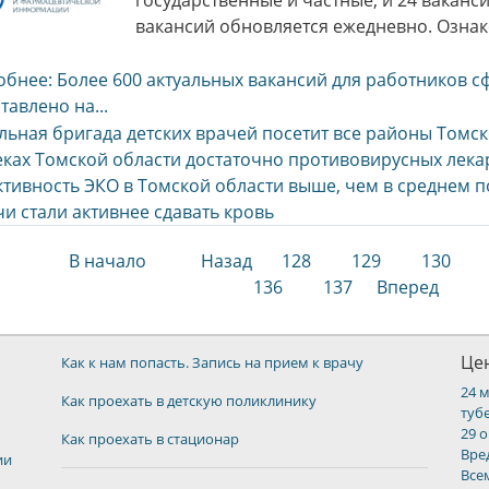
государственные и частные, и 24 ваканс
вакансий обновляется ежедневно. Озна
бнее: Более 600 актуальных вакансий для работников 
тавлено на...
ьная бригада детских врачей посетит все районы Томск
еках Томской области достаточно противовирусных лека
тивность ЭКО в Томской области выше, чем в среднем п
и стали активнее сдавать кровь
В начало
Назад
128
129
130
136
137
Вперед
Цен
Как к нам попасть. Запись на прием к врачу
24 
Как проехать в детскую поликлинику
туб
29 
Как проехать в стационар
Вре
ии
Все