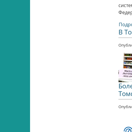
систе
Федер
Подро
В Т
Опубли
Бол
Томс
Опубли