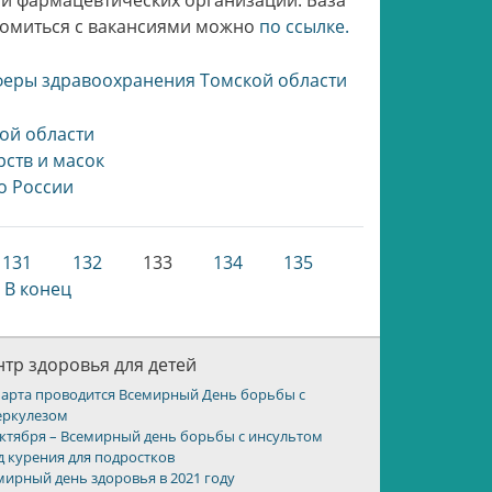
ии фармацевтических организаций. База
комиться с вакансиями можно
по ссылке.
сферы здравоохранения Томской области
ой области
рств и масок
о России
131
132
133
134
135
В конец
тр здоровья для детей
марта проводится Всемирный День борьбы с
еркулезом
октября – Всемирный день борьбы с инсультом
д курения для подростков
мирный день здоровья в 2021 году