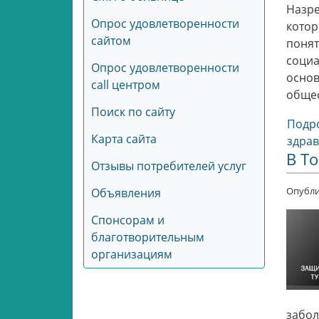
Назре
Опрос удовлетворенности
котор
сайтом
понят
социа
Опрос удовлетворенности
основ
call центром
общес
Поиск по сайту
Подро
Карта сайта
здра
В То
Отзывы потребителей услуг
Опубли
Объявления
Спонсорам и
благотворительным
организациям
забол